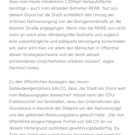
dass man heute mindestens 1.200qm Verkaufsfläche
benötige – auch vom aktuellen Betreiber REWE. Nur aus
diesem Grund hat die Stadt schließlich den Umzug der
örtlichen Nahversorgung von der Borngartenstraße an die
Mainzer Straße angegangen. Wenn man bei REWE nun nicht
mehr an solch einer Mindestgröße festhalte und zugleich
eine vollumfängliche und adäquate Versorgung sicherstellen
will, dann wird man vor allem den Menschen in Offenthal
diesen Strategieschwenk und die damit aktuell
entstandenen Unsicherheiten erklären müssen“, sagte
Hartmut Honka.
Zu den öffentlichen Aussagen des neuen
Gebäudeeigentümers SALCO, dass „die Stadt ein Stück weit
vom Bebauungsplan abweichen“ müsse kann der CDU-
Fraktionschef nur feststellen, dass das Unternehmen das
Grundstück in Kenntnis der Debatte um den Nahversorger
und des geltenden Bebauungsplans gekauft habe. „Der nun
öffentliche eingeschlagene Tonfall von SALCO ist vor
diesem Hintergrund zumindest gewöhnungsbedürftig. Da
Teile des Gebäudes schon heute leerstehen und somit für