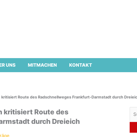
ER UNS
MITMACHEN
KONTAKT
kritisiert Route des Radschnellweges Frankfurt-Darmstadt durch Dreiei
Su
kritisiert Route des
nac
rmstadt durch Dreieich
räge