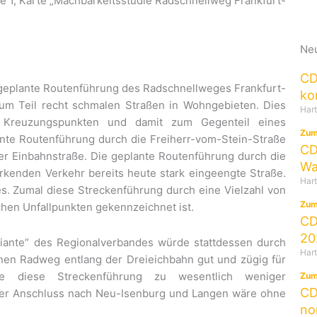
age 1, Karte „Machbarkeitsstudie Radschnellweg Frankfurt-
Neu
CD
geplante Routenführung des Radschnellweges Frankfurt-
ko
um Teil recht schmalen Straßen in Wohngebieten. Dies
Har
 Kreuzungspunkten und damit zum Gegenteil eines
Zum
nte Routenführung durch die Freiherr-vom-Stein-Straße
CD
r Einbahnstraße. Die geplante Routenführung durch die
Wa
kenden Verkehr bereits heute stark eingeengte Straße.
Har
es. Zumal diese Streckenführung durch eine Vielzahl von
Zum
hen Unfallpunkten gekennzeichnet ist.
CD
20
riante“ des Regionalverbandes würde stattdessen durch
Har
inen Radweg entlang der Dreieichbahn gut und zügig für
de diese Streckenführung zu wesentlich weniger
Zum
CD
der Anschluss nach Neu-Isenburg und Langen wäre ohne
no