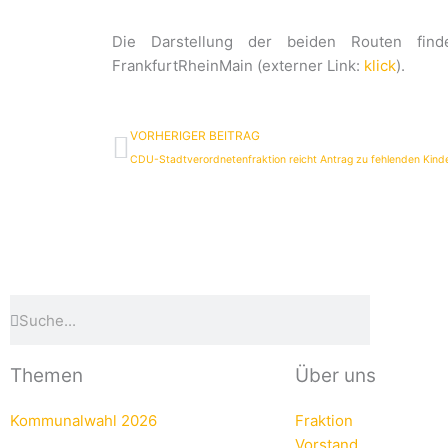
Die Darstellung der beiden Routen fin
FrankfurtRheinMain (externer Link:
klick
).
Zurück
VORHERIGER BEITRAG
CDU-Stadtverordnetenfraktion reicht Antrag zu fehlenden Kinde
Suche
Suche
Themen
Über uns
Kommunalwahl 2026
Fraktion
Vorstand