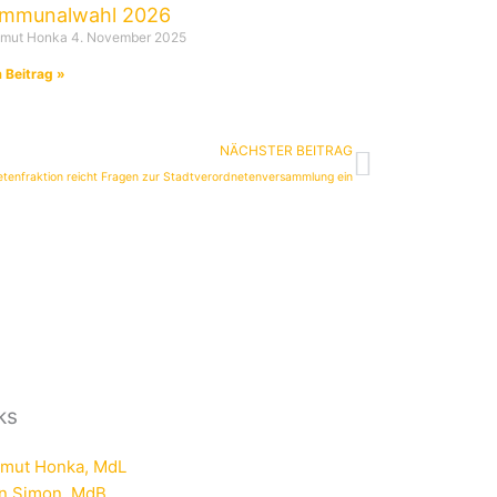
mmunalwahl 2026
tmut Honka
4. November 2025
 Beitrag »
Nächster
NÄCHSTER BEITRAG
enfraktion reicht Fragen zur Stadtverordnetenversammlung ein
ks
tmut Honka, MdL
rn Simon, MdB