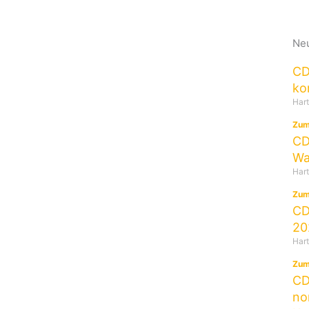
Neu
CD
ko
Har
Zum
CD
Wa
Har
Zum
CD
20
Har
Zum
CD
no