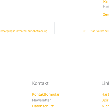
Ko
Har
Zum
versorgung in Offenthal zur Abstimmung
CDU-Stadtverordnetenf
Kontakt
Lin
Kontaktformular
Har
Newsletter
Bjö
Datenschutz
Mich