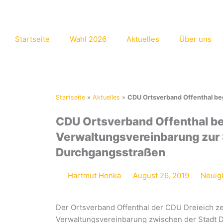
Zum
Inhalt
springen
Startseite
Wahl 2026
Aktuelles
Über uns
Startseite
»
Aktuelles
»
CDU Ortsverband Offenthal be
CDU Ortsverband Offenthal be
Verwaltungsvereinbarung zur 
Durchgangsstraßen
Hartmut Honka
August 26, 2019
Neuig
Der Ortsverband Offenthal der CDU Dreieich ze
Verwaltungsvereinbarung zwischen der Stadt D