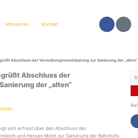
F
S
Mitmachen
Kontakt
a
e
c
a
e
r
b
c
o
h
grüßt Abschluss der Verwaltungsvereinbarung zur Sanierung der „alten
o
k
Su
grüßt Abschluss der
-
nac
Sanierung der „alten“
f
Bei
keiten
igt sich erfreut über den Abschluss der
reieich und Hessen Mobil zur Sanierung der Bahnhofs-