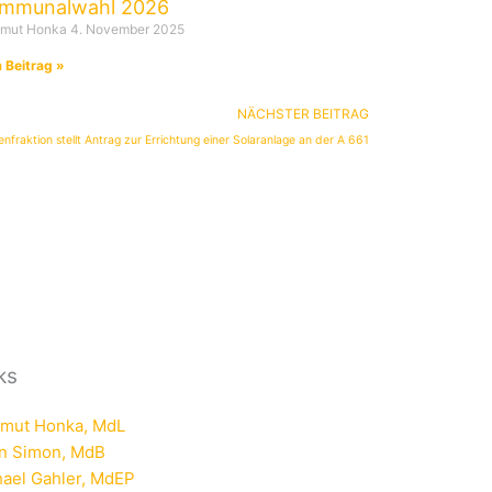
mmunalwahl 2026
tmut Honka
4. November 2025
 Beitrag »
Nächst
NÄCHSTER BEITRAG
raktion stellt Antrag zur Errichtung einer Solaranlage an der A 661
ks
tmut Honka, MdL
rn Simon, MdB
ael Gahler, MdEP