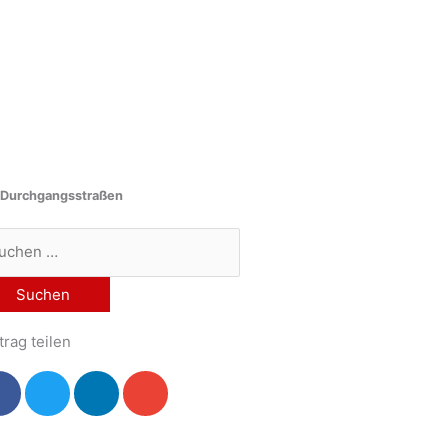
“ Durchgangsstraßen
chen
h:
trag teilen