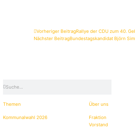
Zurück
Vorheriger Beitrag
Rallye der CDU zum 40. Geb
Nächster Beitrag
Bundestagskandidat Björn Sim
Suche
Suche
Themen
Über uns
Kommunalwahl 2026
Fraktion
Vorstand