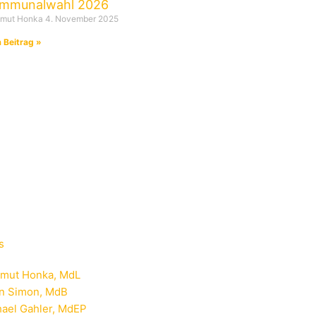
mmunalwahl 2026
tmut Honka
4. November 2025
 Beitrag »
s
tmut Honka, MdL
rn Simon, MdB
ael Gahler, MdEP