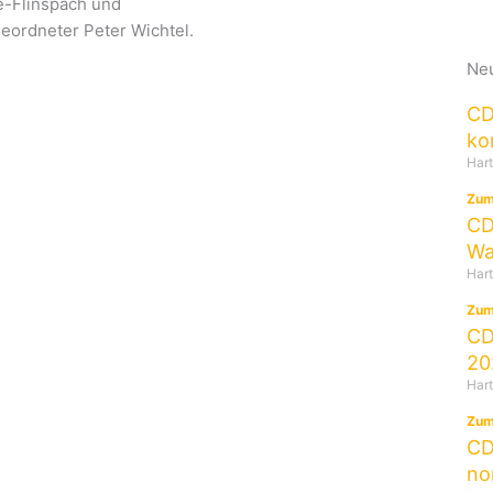
e-Flinspach und
ordneter Peter Wichtel.
Neu
CD
ko
Har
Zum
CD
Wa
Har
Zum
CD
20
Har
Zum
CD
no