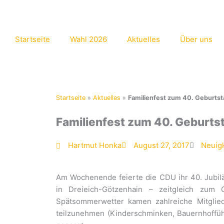
Zum
Inhalt
springen
Startseite
Wahl 2026
Aktuelles
Über uns
Startseite
»
Aktuelles
»
Familienfest zum 40. Geburtst
Familienfest zum 40. Geburts
Hartmut Honka
August 27, 2017
Neuig
Am Wochenende feierte die CDU ihr 40. Jubil
in Dreieich-Götzenhain – zeitgleich zum
Spätsommerwetter kamen zahlreiche Mitglie
teilzunehmen (Kinderschminken, Bauernhofführ