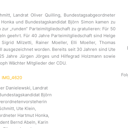
mitt, Landrat Oliver Quilling, Bundestagsabgeordneter
t Honka und Bundestagskandidat Björn Simon kamen zu
zur „runden“ Parteimitgliedschaft zu gratulieren: Für 50
eln geehrt. Für 40 Jahre Parteimitgliedschaft sind Helge
Sigrid Milzetti, Rainer Moeller, Elli Moeller, Thomas
l ausgezeichnet worden. Bereits seit 30 Jahren sind Ute
t 25 Jahre Jürgen Jörges und Hilfegrad Holzmann sowie
toph Wächter Mitglieder der CDU.
Fol
erner Danielewski, Landrat
, Bundestagskandidat Björn
verordnetenvorsteherin
Schmitt, Ute Klein,
rdneter Hartmut Honka,
ident Bernd Abeln, Karin