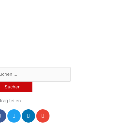
chen
h:
trag teilen