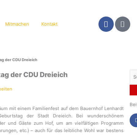
F
S
Mitmachen
Kontakt
a
e
c
a
e
r
b
c
o
h
ag der CDU Dreieich
o
k
Su
tag der CDU Dreieich
-
nac
f
keiten
Bei
äum mit einem Familienfest auf dem Bauernhof Lenhardt
 Geburtstag der Stadt Dreieich. Bei wunderschönem
der und Gäste zum Hof, um am vielfältigen Programm
ungen, etc.) – auch für das leibliche Wohl war bestens