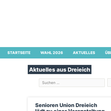
Zum
Inhalt
springen
STARTSEITE
WAHL 2026
AKTUELLES
ÜB
Aktuelles aus Dreieich
Senioren Union Dreieich